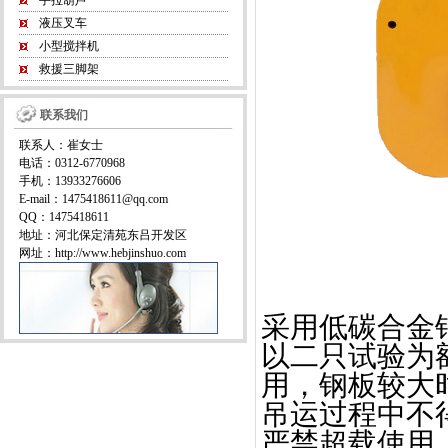
手拉葫芦
液压叉车
小型搅拌机
救援三脚架
联系我们
联系人：崔女士
电话：0312-6770968
手机：13933276606
E-mail：1475418611@qq.com
QQ：1475418611
地址：河北保定清苑东吕开发区
网址：http://www.hebjinshuo.com
采用低碳合金
以二只试验为
用，钢板较大
吊运过程中不
严禁超载使用