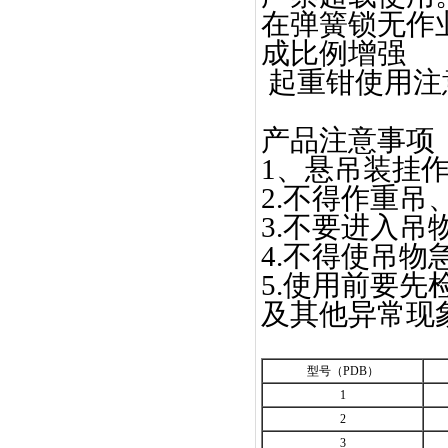
在弹簧锁无作
成比例增强
起重钳使用注
产品注意事项
1、悬吊装挂
2.不得作重
3.不要进入吊
4.不得使吊物
5.使用前要
及其他异常现
型号（PDB）
1
2
3