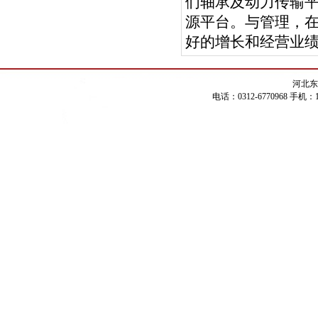
们轴承及动力传输
源平台。与管理，
好的增长和经营业
河北东
电话：0312-6770968 手