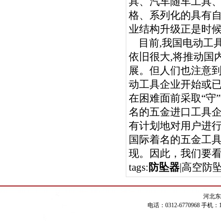
具、汽车随车工具
格、系列化的具有
业结构升级正是时
目前,我国电动工
依旧很大,将推动国
展。但人们也注意到
动工具企业开始或已
在困难面前采取“守
名的五金进口工具
有计划地对用户进
国际着名的五金工具
现。因此，我们要
tags:
防坠器
|高空防
河北东
电话：0312-6770968 手