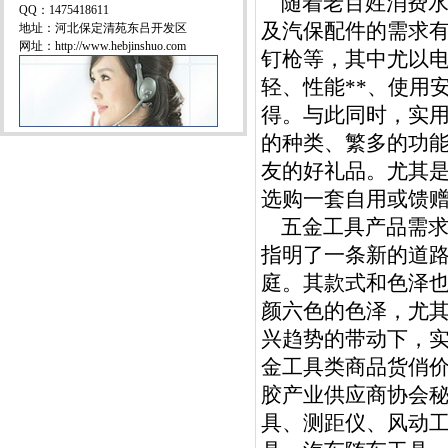
随着老百姓消费水
QQ：1475418611
及汽保配件的需求
地址：河北保定清苑东吕开发区
网址：http://www.hebjinshuo.com
钉枪等，其中尤以电
轻、性能**、使用
得。与此同时，实
的种类、繁多的功
友的好礼品。尤其
选购一套自用或馈
五金工具产品需求
指明了一条新的道
庭。其款式和色泽
颜六色的色泽，尤
兴趋势的带动下，
金工具类商品货俏
胶产业供应商协会
具、测距仪、风动工