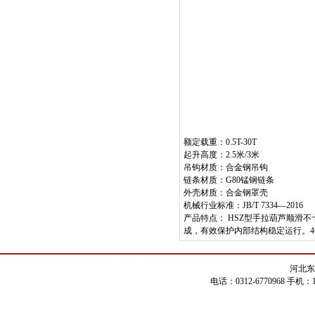
额定载重：0.5T-30T
起升高度：2.5米/3米
吊钩材质：合金钢吊钩
链条材质：G80锰钢链条
外壳材质：合金钢罩壳
机械行业标准：JB/T 7334—2016
产品特点：
HSZ型手拉葫芦
顺滑不
成，有效保护内部结构稳定运行。4倍
河北东
电话：0312-6770968 手