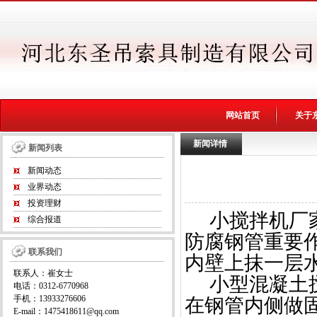
网站首页
关于
新闻详情
新闻列表
新闻动态
业界动态
投资理财
小搅拌机厂家
综合报道
防腐钢管重要
联系我们
内壁上抹一层
联系人：崔女士
小型混凝土
电话：0312-6770968
手机：13933276606
在钢管内侧做
E-mail：1475418611@qq.com