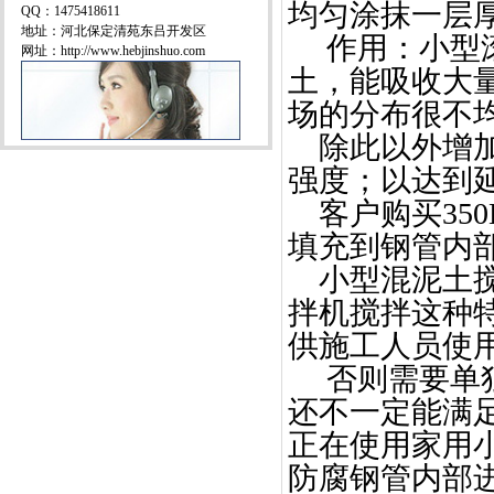
均匀涂抹一层厚
QQ：1475418611
地址：河北保定清苑东吕开发区
作用：
小型
网址：http://www.hebjinshuo.com
土，能吸收大
场的分布很不
除此以外增加
强度；以达到
客户购买350
填充到钢管内
小型混泥土
拌机
搅拌这种
供施工人员使
否则需要单独
还不一定能满
正在使用
家用
防腐钢管内部